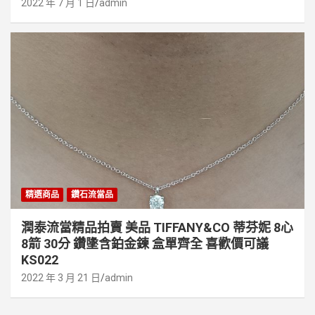
2022 年 7 月 1 日
admin
精選商品
鑽石流當品
潤泰流當精品拍賣 美品 TIFFANY&CO 蒂芬妮 8心
8箭 30分 鑽墬含鉑金鍊 盒單齊全 喜歡價可議
KS022
2022 年 3 月 21 日
admin