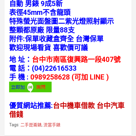
自動 男錶 9成5新
表徑45mm不含龍頭
特殊螢光面盤圖二紫光燈照射顯示
整顆都原廠 限量88支
附件:保單收藏盒齊全 台灣保單
歡迎現場看貨 喜歡價可議
地 址：
台中市南區復興路一段407號
電 話：
(04)22616533
手 機 :
0989258628 (可加 LINE )
優質網站推薦:
台中機車借款
台中汽車
借錢
Tags:
二手崑崙錶
,
流當手錶