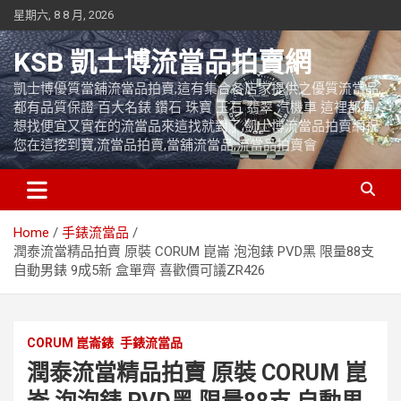
Skip
星期六, 8 8 月, 2026
to
content
KSB 凱士博流當品拍賣網
凱士博優質當舖流當品拍賣,這有集合各店家提供之優質流當品,
都有品質保證 百大名錶 鑽石 珠寶 玉石 翡翠 汽機車 這裡都有
想找便宜又實在的流當品來這找就對了,凱士博流當品拍賣網祝
您在這挖到寶,流當品拍賣,當舖流當品,流當品拍賣會
Home
手錶流當品
潤泰流當精品拍賣 原裝 CORUM 崑崙 泡泡錶 PVD黑 限量88支
自動男錶 9成5新 盒單齊 喜歡價可議ZR426
CORUM 崑崙錶
手錶流當品
潤泰流當精品拍賣 原裝 CORUM 崑