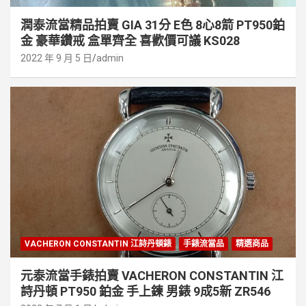
潤泰流當精品拍賣 GIA 31分 E色 8心8箭 PT950鉑
金 豪華鑽戒 盒單齊全 喜歡價可議 KS028
2022 年 9 月 5 日
admin
VACHERON CONSTANTIN 江詩丹頓錶
手錶流當品
精選商品
元泰流當手錶拍賣 VACHERON CONSTANTIN 江
詩丹頓 PT950 鉑金 手上鍊 男錶 9成5新 ZR546