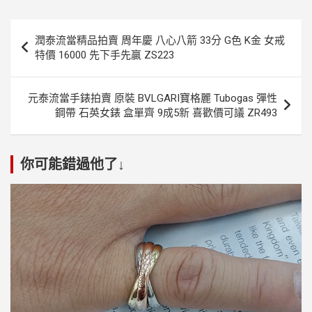
文
潤泰流當精品拍賣 周年慶 八心八箭 33分 G色 K金 女戒
章
特價 16000 先下手先贏 ZS223
導
覽
元泰流當手錶拍賣 原裝 BVLGARI寶格麗 Tubogas 彈性
鋼帶 石英女錶 盒單齊 9成5新 喜歡價可議 ZR493
你可能錯過他了↓