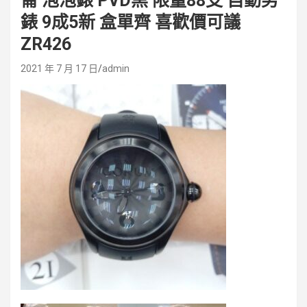
崙 泡泡錶 PVD黑 限量88支 自動男
錶 9成5新 盒單齊 喜歡價可議
ZR426
2021 年 7 月 17 日
admin