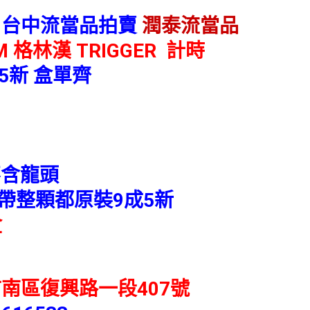
 台中流當品拍賣
潤泰流當品
M 格林漢 TRIGGER 計時
成5新 盒單齊
不含龍頭
帶整顆都原裝9成5新
盒
南區復興路一段407號