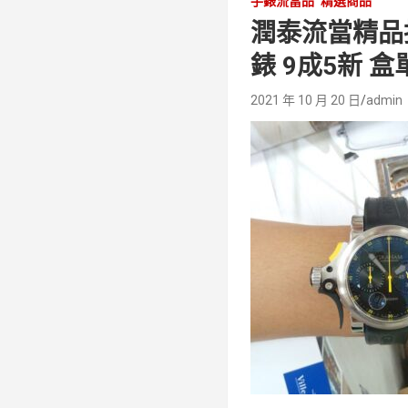
手錶流當品
精選商品
潤泰流當精品拍賣
錶 9成5新 盒
2021 年 10 月 20 日
admin