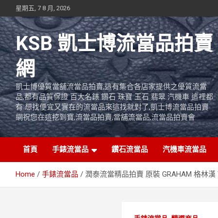
Skip
星期五, 7 8 月, 2026
to
content
KSB 凱士博流當品拍賣
網
凱士博優質當舖流當品拍賣,這有集合各店家提供之優質流當
品,都有品質保證 百大名錶 鑽石 珠寶 玉石 翡翠 汽機車 這裡都
有 想找便宜又實在的流當品來這找就對了,凱士博流當品拍賣
網祝您在這挖到寶,流當品拍賣,當舖流當品,流當品拍賣會
首頁
手錶流當品
鑽石流當品
汽機車流當品
Home
手錶流當品
潤泰流當精品拍賣 原裝 GRAHAM 格林漢 T