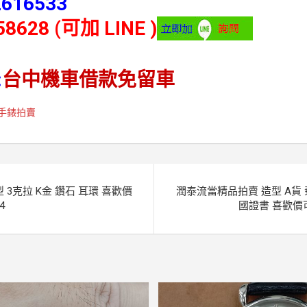
2616533
58628 (可加 LINE )
:
台中機車借款免留車
手錶拍賣
3克拉 K金 鑽石 耳環 喜歡價
潤泰流當精品拍賣 造型 A貨 
4
國證書 喜歡價可