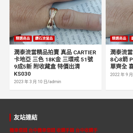
精選商品
鑽石流當品
精選商品
潤泰流當精品拍賣 真品 CARTIER
潤泰流當精
卡地亞 三色 18K金 三環戒 51號
8心8箭 
9成5新 附收藏盒 特價出清
單齊全 喜
KS030
2022 年 9 月
2023 年 3 月 10 日
admin
友站連結
機車借錢
台中機車借錢
收購手錶
台中收購手