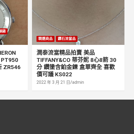
丹頓錶
精選商品
鑽石流當品
ERON
潤泰流當精品拍賣 美品
PT950
TIFFANY&CO 蒂芬妮 8心8箭 30
 ZR546
分 鑽墬含鉑金鍊 盒單齊全 喜歡
價可議 KS022
2022 年 3 月 21 日
admin