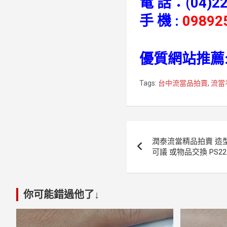
電 話：
(04)2
手 機 :
09892
優質網站推薦
Tags:
台中流當品拍賣
,
流當
文
潤泰流當精品拍賣 造型 
章
可議 或物品交換 PS22
導
覽
你可能錯過他了↓