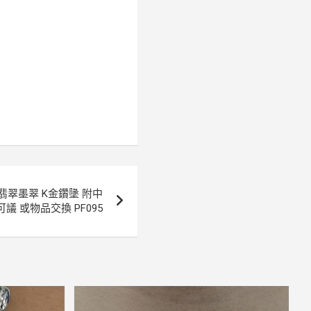
翡翠墨翠 K金鑽墬 附中
議 或物品交換 PF095