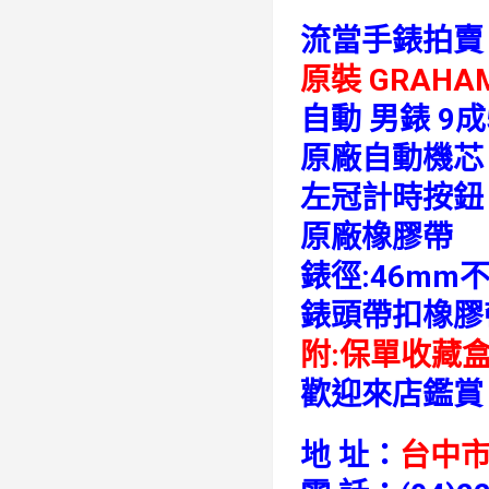
流當手錶拍賣
原裝 GRAHA
自動 男錶 9
原廠自動機芯
左冠計時按鈕
原廠橡膠帶
錶徑:46mm
錶頭帶扣橡膠
附:保單收藏
歡迎來店鑑賞
地 址：
台中市