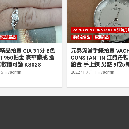
VACHERON CONSTANTIN 江詩
鑽石流當品
手錶流當品
精選商品
品拍賣 GIA 31分 E色
元泰流當手錶拍賣 VACH
PT950鉑金 豪華鑽戒 盒
CONSTANTIN 江詩丹頓 
歡價可議 KS028
鉑金 手上鍊 男錶 9成5新
 5 日
admin
2022 年 7 月 1 日
admin