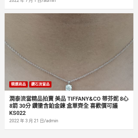
2022 年 7 月 1 日
admin
精選商品
鑽石流當品
潤泰流當精品拍賣 美品 TIFFANY&CO 蒂芬妮 8心
8箭 30分 鑽墬含鉑金鍊 盒單齊全 喜歡價可議
KS022
2022 年 3 月 21 日
admin