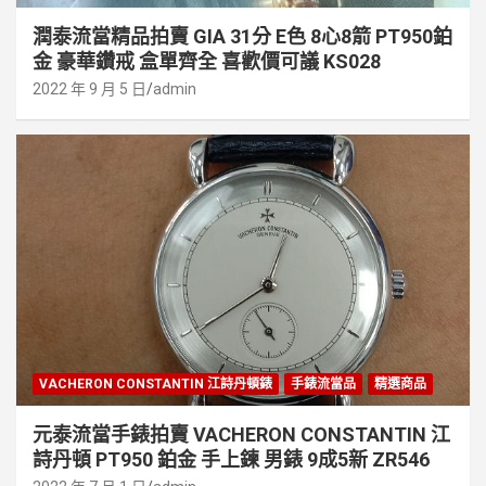
潤泰流當精品拍賣 GIA 31分 E色 8心8箭 PT950鉑
金 豪華鑽戒 盒單齊全 喜歡價可議 KS028
2022 年 9 月 5 日
admin
VACHERON CONSTANTIN 江詩丹頓錶
手錶流當品
精選商品
元泰流當手錶拍賣 VACHERON CONSTANTIN 江
詩丹頓 PT950 鉑金 手上鍊 男錶 9成5新 ZR546