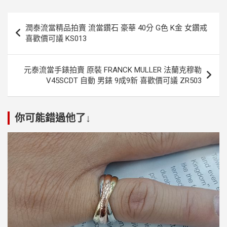
文
潤泰流當精品拍賣 流當鑽石 豪華 40分 G色 K金 女鑽戒
章
喜歡價可議 KS013
導
覽
元泰流當手錶拍賣 原裝 FRANCK MULLER 法蘭克穆勒
V45SCDT 自動 男錶 9成9新 喜歡價可議 ZR503
你可能錯過他了↓