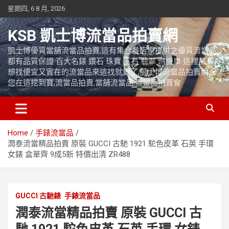
Skip
星期四, 6 8 月, 2026
to
content
KSB 凱士博流當品拍賣網
凱士博優質當舖流當品拍賣,這有集合各店家提供之優質流當品,
都有品質保證 百大名錶 鑽石 珠寶 玉石 翡翠 汽機車 這裡都有
想找便宜又實在的流當品來這找就對了,凱士博流當品拍賣網祝
您在這挖到寶,流當品拍賣,當舖流當品,流當品拍賣會
Home
手錶流當品
潤泰流當精品拍賣 原裝 GUCCI 古馳 1921 駝色皮革 石英 手環
女錶 盒單齊 9成5新 特價出清 ZR488
GUCCI 古馳錶
手錶流當品
潤泰流當精品拍賣 原裝 GUCCI 古