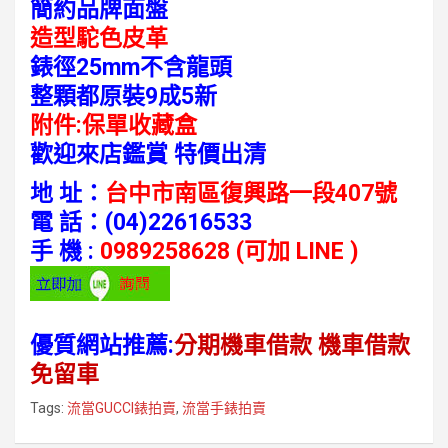
簡約品牌面盤
造型駝色皮革
錶徑25mm不含龍頭
整顆都原裝9成5新
附件:保單收藏盒
歡迎來店鑑賞 特價出清
地 址：
台中市南區復興路一段407號
電 話：
(04)22616533
手 機 :
0989258628 (可加 LINE )
優質網站推薦:
分期機車借款
機車借款
免留車
Tags:
流當GUCCI錶拍賣
,
流當手錶拍賣