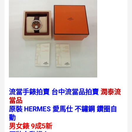
流當手錶拍賣 台中流當品拍賣
潤泰流
當品
原裝 HERMES 愛馬仕 不鏽鋼 鑽圈自
動
男女錶 9成5新