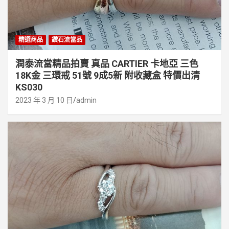
精選商品
鑽石流當品
潤泰流當精品拍賣 真品 CARTIER 卡地亞 三色
18K金 三環戒 51號 9成5新 附收藏盒 特價出清
KS030
2023 年 3 月 10 日
admin