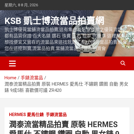
Skip
星期六, 8 8 月, 2026
to
content
KSB 凱士博流當品拍賣網
凱士博優質當舖流當品拍賣,這有集合各店家提供之優質流當品,
都有品質保證 百大名錶 鑽石 珠寶 玉石 翡翠 汽機車 這裡都有
想找便宜又實在的流當品來這找就對了,凱士博流當品拍賣網祝
您在這挖到寶,流當品拍賣,當舖流當品,流當品拍賣會
Home
手錶流當品
潤泰流當精品拍賣 原裝 HERMES 愛馬仕 不鏽鋼 鑽圈 自動 男女
錶 9成5新 喜歡價可議 ZR420
HERMES 愛馬仕錶
手錶流當品
潤泰流當精品拍賣 原裝 HERMES