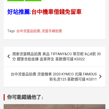
好站推薦:
台中機車借錢免留車
Tags:
台中流當品拍賣
,
流當手錶拍賣
文
潤泰流當精品拍賣 美品 TIFFANY&CO 蒂芬妮 8心8箭 30
章
分 鑽墬含鉑金鍊 盒單齊全 喜歡價可議 KS022
導
覽
台中流當品拍賣 流當機車 2020 KYMCO 光陽 FAMOUS
新名流125 喜歡價可議 KG011
你可能錯過他了↓