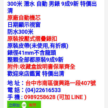
300米 潛水 自動 男錶 9成9新 特價出
清
原廠自動機芯
日期顯示視窗
防水300米
原裝按壓式摺疊錶扣
原裝皮帶(未使用,有折痕)
錶徑41mm不含龍頭
整顆全部都原裝9成9新
附件:收藏盒說明書保單齊全
歡迎來店鑑賞 特價出清
地 址：
台中市南區復興路一段407號
電 話：
(04)22616533
手 機 :
0989258628 (可加 LINE )