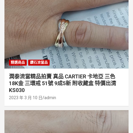
精選商品
鑽石流當品
潤泰流當精品拍賣 真品 CARTIER 卡地亞 三色
18K金 三環戒 51號 9成5新 附收藏盒 特價出清
KS030
2023 年 3 月 10 日
admin