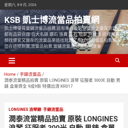
Skip
星期六, 8 8 月, 2026
to
content
KSB 凱士博流當品拍賣網
凱士博優質當舖流當品拍賣,這有集合各店家提供之優質流當品,
都有品質保證 百大名錶 鑽石 珠寶 玉石 翡翠 汽機車 這裡都有
想找便宜又實在的流當品來這找就對了,凱士博流當品拍賣網祝
您在這挖到寶,流當品拍賣,當舖流當品,流當品拍賣會
Home
手錶流當品
潤泰流當精品拍賣 原裝 LONGINES 浪琴 征服者 300米 自動 男
錶 盒單齊全 9成9新 特價出清 KR017
LONGINES 浪琴錶
手錶流當品
潤泰流當精品拍賣 原裝 LONGINES