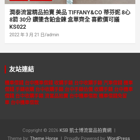
潤泰流當精品拍賣 美品 TIFFANY&CO 蒂芬妮 8心
8箭 30分 鑽墬含鉑金鍊 盒單齊全 喜歡價可議
KS022
2022 年 3 月 21 日
admin
友站連結
機車借錢
台中機車借錢
收購手錶
台中收購手錶
汽車借錢
機車
借錢
手錶收購
台中收購手錶
台中手錶估價
收購手錶
台中機車
借錢
台中收購手錶
流當品拍賣
台中機車借款
機車借錢免留
車
台中機車借款
Copyright © 2026
KSB 凱士博流當品拍賣網
Theme by:
Theme Horse
Proudly Powered by:
WordPress