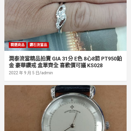
精選商品
鑽石流當品
潤泰流當精品拍賣 GIA 31分 E色 8心8箭 PT950鉑
金 豪華鑽戒 盒單齊全 喜歡價可議 KS028
2022 年 9 月 5 日
admin