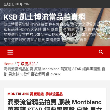
Skip
星期日, 9 8 月, 2026
to
content
KSB 凱士博流當品拍賣網
凱士博優質當舖流當品拍賣,這有集合各店家提供之優質流當品,
都有品質保證 百大名錶 鑽石 珠寶 玉石 翡翠 汽機車 這裡都有
想找便宜又實在的流當品來這找就對了,凱士博流當品拍賣網祝
您在這挖到寶,流當品拍賣,當舖流當品,流當品拍賣會
Home
手錶流當品
潤泰流當精品拍賣 原裝 Montblanc 萬寶龍 STAR 經典黑面盤 自
動 男女錶 9成新 喜歡價可議 ZR482
MONTBLANC 萬寶龍錶
手錶流當品
潤泰流當精品拍賣 原裝 Montblanc