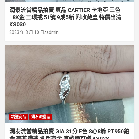
潤泰流當精品拍賣 真品 CARTIER 卡地亞 三色
18K金 三環戒 51號 9成5新 附收藏盒 特價出清
KS030
2023 年 3 月 10 日
admin
精選商品
鑽石流當品
潤泰流當精品拍賣 GIA 31分 E色 8心8箭 PT950鉑
金 豪華鑽戒 盒單齊全 喜歡價可議 KS028