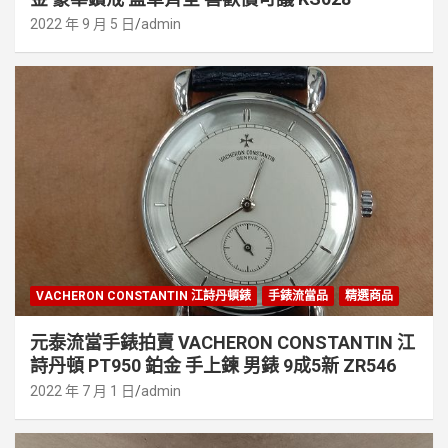
2022 年 9 月 5 日
admin
VACHERON CONSTANTIN 江詩丹頓錶
手錶流當品
精選商品
元泰流當手錶拍賣 VACHERON CONSTANTIN 江
詩丹頓 PT950 鉑金 手上鍊 男錶 9成5新 ZR546
2022 年 7 月 1 日
admin