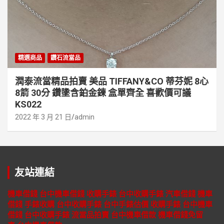
精選商品
鑽石流當品
潤泰流當精品拍賣 美品 TIFFANY&CO 蒂芬妮 8心
8箭 30分 鑽墬含鉑金鍊 盒單齊全 喜歡價可議
KS022
2022 年 3 月 21 日
admin
友站連結
機車借錢
台中機車借錢
收購手錶
台中收購手錶
汽車借錢
機車
借錢
手錶收購
台中收購手錶
台中手錶估價
收購手錶
台中機車
借錢
台中收購手錶
流當品拍賣
台中機車借款
機車借錢免留