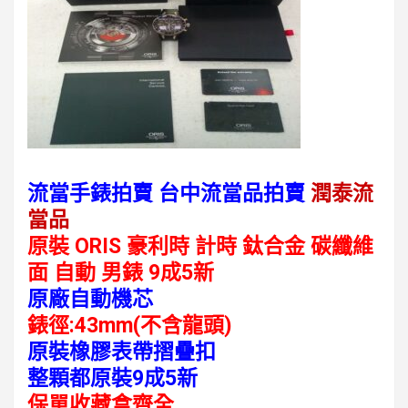
流當手錶拍賣 台中流當品拍賣
潤泰流
當品
原裝 ORIS 豪利時 計時 鈦合金 碳纖維
面 自動 男錶 9成5新
原廠自動機芯
錶徑:43mm(不含龍頭)
原裝橡膠表帶摺疊扣
整顆都原裝9成5新
保單收藏盒齊全