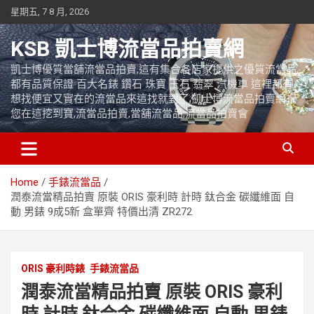
Skip
星期五, 7 8 月, 2026
to
content
KSB 凱士博流當品拍賣網
凱士博優質當舖流當品拍賣,這有集合各店家提供之優質流當品,
都有品質保證 百大名錶 鑽石 珠寶 玉石 翡翠 汽機車 這裡都有
想找便宜又實在的流當品來這找就對了,凱士博流當品拍賣網祝
您在這挖到寶,流當品拍賣,當舖流當品,流當品拍賣會
Home
手錶流當品
潤泰流當精品拍賣 原裝 ORIS 豪利時 計時 鈦合金 碳纖維面 自
動 男錶 9成5新 盒單齊 特價出清 ZR272
ORIS 豪利時錶
手錶流當品
潤泰流當精品拍賣 原裝 ORIS 豪利