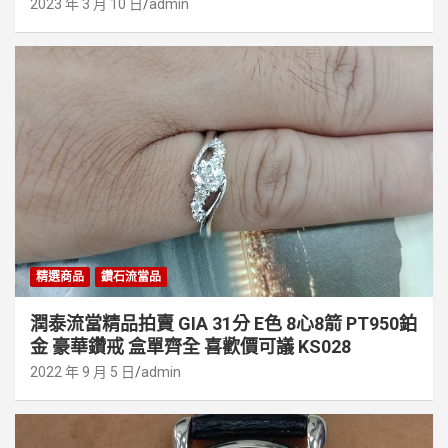
2023 年 3 月 10 日
admin
精選商品
鑽石流當品
潤泰流當精品拍賣 GIA 31分 E色 8心8箭 PT950鉑
金 豪華鑽戒 盒單齊全 喜歡價可議 KS028
2022 年 9 月 5 日
admin