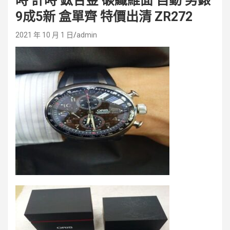
時 計時 鈦合金 碳纖維面 自動 男錶
9成5新 盒單齊 特價出清 ZR272
2021 年 10 月 1 日
admin