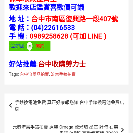
歡迎來店鑑賞喜歡價可議
地 址：
台中市南區復興路一段407號
電 話：
(04)22616533
手 機 :
0989258628 (可加 LINE )
好站推薦:
台中收購勞力士
Tags:
台中流當品拍賣
,
流當手錶拍賣
文
手錶換電池免費 真正好康報您知 台中手錶換電池免費店
章
家
導
覽
元泰流當手錶拍賣 原裝 Omega 歐米茄 星座 計時 石英