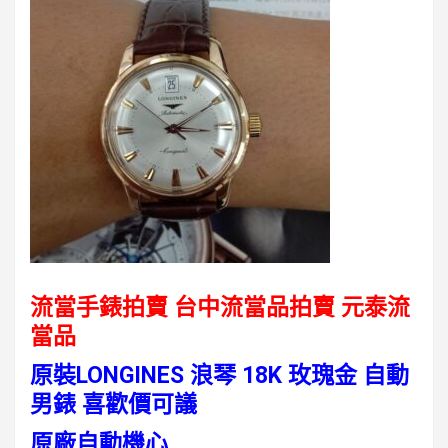
流當手錶拍賣 台中流當品拍賣
元泰流
當品
原裝LONGINES 浪琴 18K 玫瑰金 自動
男錶 喜歡價可議
原廠自動機心