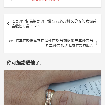
文
潤泰流當精品拍賣 流當鑽石 八心八劍 50分 G色 女鑽戒
章
喜歡價可議 ZS239
導
覽
台中汽車借款推薦店家 彈性借款 分期攤還 老車可借 分
期車可借 親切服務 借款無壓力
你可能錯過他了↓