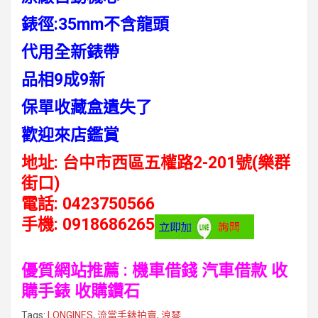
錶徑:35mm不含龍頭
代用全新錶帶
品相9成9新
保單收藏盒遺失了
歡迎來店鑑賞
地址: 台中市西區五權路2-201號(樂群
街口)
電話: 0423750566
手機: 0918686265
優質網站推薦 :
機車借錢
汽車借款
收
購手錶
收購鑽石
Tags:
LONGINES
,
流當手錶拍賣
,
浪琴