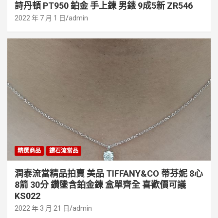
詩丹頓 PT950 鉑金 手上鍊 男錶 9成5新 ZR546
2022 年 7 月 1 日
admin
精選商品
鑽石流當品
潤泰流當精品拍賣 美品 TIFFANY&CO 蒂芬妮 8心
8箭 30分 鑽墬含鉑金鍊 盒單齊全 喜歡價可議
KS022
2022 年 3 月 21 日
admin