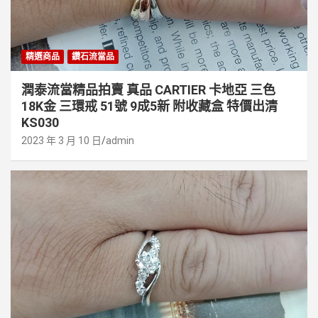
精選商品
鑽石流當品
潤泰流當精品拍賣 真品 CARTIER 卡地亞 三色
18K金 三環戒 51號 9成5新 附收藏盒 特價出清
KS030
2023 年 3 月 10 日
admin