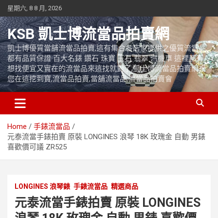
Skip
星期六, 8 8 月, 2026
to
content
KSB 凱士博流當品拍賣網
凱士博優質當舖流當品拍賣,這有集合各店家提供之優質流當品,
都有品質保證 百大名錶 鑽石 珠寶 玉石 翡翠 汽機車 這裡都有
想找便宜又實在的流當品來這找就對了,凱士博流當品拍賣網祝
您在這挖到寶,流當品拍賣,當舖流當品,流當品拍賣會
Home
手錶流當品
元泰流當手錶拍賣 原裝 LONGINES 浪琴 18K 玫瑰金 自動 男錶
喜歡價可議 ZR525
LONGINES 浪琴錶
手錶流當品
精選商品
元泰流當手錶拍賣 原裝 LONGINES