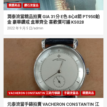
精選商品
鑽石流當品
潤泰流當精品拍賣 GIA 31分 E色 8心8箭 PT950鉑
金 豪華鑽戒 盒單齊全 喜歡價可議 KS028
2022 年 9 月 5 日
admin
VACHERON CONSTANTIN 江詩丹頓錶
手錶流當品
精選商品
元泰流當手錶拍賣 VACHERON CONSTANTIN 江