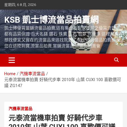
Skip
星期四, 6 8 月, 2026
to
content
KSB 凱士博流當品拍賣網
凱士博優質當舖流當品拍賣,這有集合各店家提供之優質流當品,
都有品質保證 百大名錶 鑽石 珠寶 玉石 翡翠 汽機車 這裡都有
想找便宜又實在的流當品來這找就對了,凱士博流當品拍賣網祝
您在這挖到寶,流當品拍賣,當舖流當品,流當品拍賣會
Home
汽機車流當品
元泰流當機車拍賣 好騎代步車 2010年 山葉 CUXI 100 喜歡價可
議 ZG147
汽機車流當品
元泰流當機車拍賣 好騎代步車