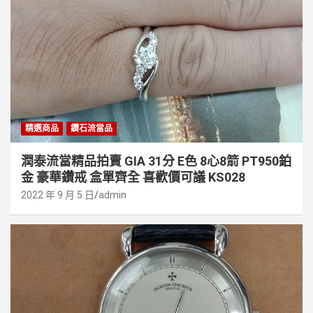
精選商品
鑽石流當品
潤泰流當精品拍賣 GIA 31分 E色 8心8箭 PT950鉑
金 豪華鑽戒 盒單齊全 喜歡價可議 KS028
2022 年 9 月 5 日
admin