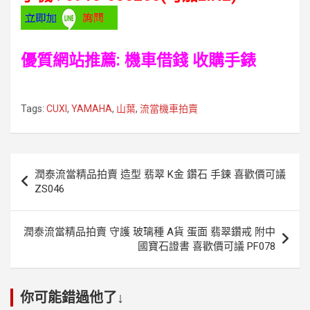
優質網站推薦:
機車借錢
收購手錶
Tags:
CUXI
,
YAMAHA
,
山葉
,
流當機車拍賣
文
潤泰流當精品拍賣 造型 翡翠 K金 鑽石 手鍊 喜歡價可議
章
ZS046
導
覽
潤泰流當精品拍賣 守護 玻璃種 A貨 蛋面 翡翠鑽戒 附中
國寶石證書 喜歡價可議 PF078
你可能錯過他了↓