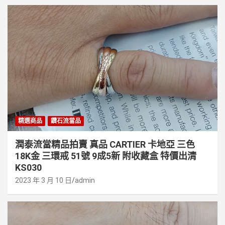
精選商品
鑽石流當品
潤泰流當精品拍賣 真品 CARTIER 卡地亞 三色
18K金 三環戒 51號 9成5新 附收藏盒 特價出清
KS030
2023 年 3 月 10 日
admin